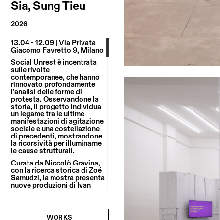
Sia, Sung Tieu
2026
13.04 - 12.09 | Via Privata
Giacomo Favretto 9, Milano
Social Unrest è incentrata
sulle rivolte
contemporanee, che hanno
rinnovato profondamente
l’analisi delle forme di
protesta. Osservandone la
storia, il progetto individua
un legame tra le ultime
manifestazioni di agitazione
sociale e una costellazione
di precedenti, mostrandone
la ricorsività per illuminarne
le cause strutturali.
Curata da Niccolò Gravina,
con la ricerca storica di Zoé
Samudzi, la mostra presenta
nuove produzioni di Ivan
Cheng, Tony Cokes, Satoshi
Fujiwara, Hannah Quinlan &
Rosie Hastings, Tiffany Sia
e Sung Tieu, insieme a lavori
WORKS