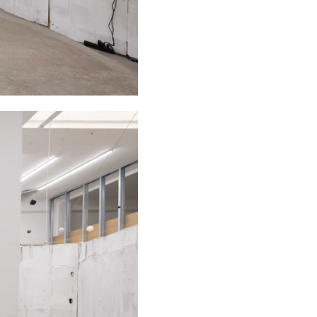
Maximilian Arnold | Freed
2025
from Desire
Emily Kraus | Dare Tempo
2024
al Tempo
Zero... w/ MATTA - Two
2024
Rooms
CANEMORTO | Fish
2024
Market
Eloise Hess | Second
2024
Hand
Clara Hastrup |
2024
Fishphonics Accelerando
Theresa Büchner |
2024
Faustrecht
thebackstudio | Open
2023
Doors
Francesco Snote | Onion
2023
Spirit - Act II
Francesco Snote | Onion
2023
Spirit - Act I
Pescheria da Canemorto
2023
Andrew Norman Wilson |
2023
In the Air Tonight
Maximilian Arnold |